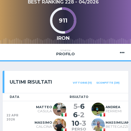
BEST RANKING 228 - 04/2026
911
IRON
SCHEDA
PROFILO
ULTIMI RISULTATI
VITTORIE (11)
SCONFITTE (39)
DATA
RISULTATO
5
-
6
MATTEO
ANDREA
CASULA
FERREMI
6
-
2
22 APR
2026
10
-
3
MASSIMO
MASSIMILIAN
CALCINA
BETTEGAZZI
PERSO