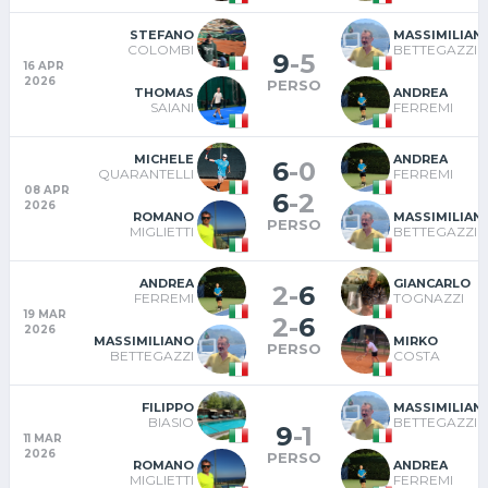
STEFANO
MASSIMILIAN
COLOMBI
BETTEGAZZI
9
-
5
16 APR
2026
PERSO
THOMAS
ANDREA
SAIANI
FERREMI
MICHELE
ANDREA
6
-
0
QUARANTELLI
FERREMI
08 APR
6
-
2
2026
ROMANO
MASSIMILIAN
PERSO
MIGLIETTI
BETTEGAZZI
ANDREA
GIANCARLO
2
-
6
FERREMI
TOGNAZZI
19 MAR
2
-
6
2026
MASSIMILIANO
MIRKO
PERSO
BETTEGAZZI
COSTA
FILIPPO
MASSIMILIAN
BIASIO
BETTEGAZZI
9
-
1
11 MAR
2026
PERSO
ROMANO
ANDREA
MIGLIETTI
FERREMI