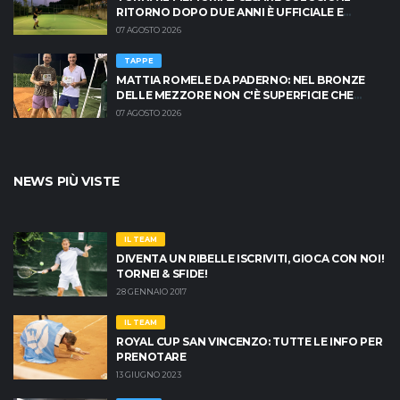
RITORNO DOPO DUE ANNI È UFFICIALE E
BRESCIA È PRONTA AD INFIAMMARSI!
07 AGOSTO 2026
TAPPE
MATTIA ROMELE DA PADERNO: NEL BRONZE
DELLE MEZZORE NON C'È SUPERFICIE CHE
TENGA
07 AGOSTO 2026
NEWS PIÙ VISTE
IL TEAM
DIVENTA UN RIBELLE ISCRIVITI, GIOCA CON NOI!
TORNEI & SFIDE!
28 GENNAIO 2017
IL TEAM
ROYAL CUP SAN VINCENZO: TUTTE LE INFO PER
PRENOTARE
13 GIUGNO 2023