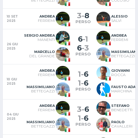
BETTEGAZZI
COLOSIO
3
-
8
ANDREA
ALESSIO
10 SET
FERREMI
SALVI
2025
PERSO
SERGIO ANDREA
ANDREA
6
-
1
MANENTI
FERREMI
26 GIU
6
-
3
2025
MARCELLO
MASSIMILIAN
PERSO
DEL GRANDE
BETTEGAZZI
ANDREA
GIOVANNI
1
-
6
FERREMI
ROCCA
10 GIU
1
-
6
2025
MASSIMILIANO
FAUSTO ADA
PERSO
BETTEGAZZI
MARCHINA
ANDREA
STEFANO
3
-
6
FERREMI
BENEDETTI
04 GIU
1
-
6
2025
MASSIMILIANO
PAOLO
PERSO
BETTEGAZZI
CAVALLERI