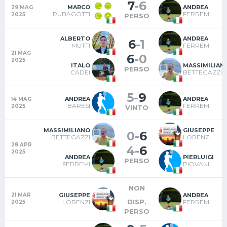
7
-
6
MARCO
ANDREA
29 MAG
RUBAGOTTI
FERREMI
2025
PERSO
ALBERTO
ANDREA
6
-
1
MUTTI
FERREMI
21 MAG
6
-
0
2025
ITALO
MASSIMILIAN
PERSO
CADEI
BETTEGAZZI
5
-
9
ANDREA
ANDREA
14 MAG
BARESI
FERREMI
2025
VINTO
MASSIMILIANO
GIUSEPPE
0
-
6
BETTEGAZZI
LORENZI
28 APR
4
-
6
2025
ANDREA
PIERLUIGI
PERSO
FERREMI
PIOVANI
NON
GIUSEPPE
ANDREA
21 MAR
DISP.
LORENZI
FERREMI
2025
PERSO