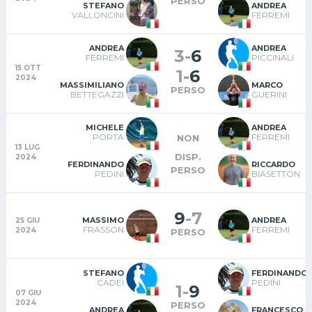
PERSO
STEFANO
ANDREA
VALLONCINI
FERREMI
ANDREA
ANDREA
3
-
6
FERREMI
PICCINALI
15 OTT
1
-
6
2024
MASSIMILIANO
MARCO
PERSO
BETTEGAZZI
GUERINI
MICHELE
ANDREA
PORTA
FERREMI
NON
13 LUG
DISP.
2024
FERDINANDO
RICCARDO
PERSO
PEDINI
BIASETTON
9
-
7
MASSIMO
ANDREA
25 GIU
FRASSON
FERREMI
2024
PERSO
STEFANO
FERDINANDO
CADEI
PEDINI
1
-
9
07 GIU
2024
PERSO
ANDREA
FRANCESCO