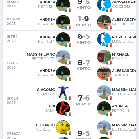
9
-
5
ANDREA
GIOVAN BATT
19 MAR
FERREMI
GOZZOLI
2025
VINTO
1
-
9
ANDREA
ALESSANDRO
06 MAR
FERREMI
GOBBETTO
2025
PERSO
6
-
5
ANDREA
PIERGIUSEPP
18 FEB
FERREMI
LUSSIGNOLI
2025
VINTO
MASSIMILIANO
MICHAEL
BETTEGAZZI
BRAGA
8
-
7
13 FEB
2025
VINTO
ANDREA
ALESSANDRO
FERREMI
ZANETTI
GIACOMO
MASSIMILIAN
POZZI
BETTEGAZZI
7
-
6
31 GEN
2025
PERSO
LUCA
ANDREA
SALVI
FERREMI
EDOARDO
MASSIMILIAN
GUIZZETTI
BETTEGAZZI
9
-
5
27 NOV
2024