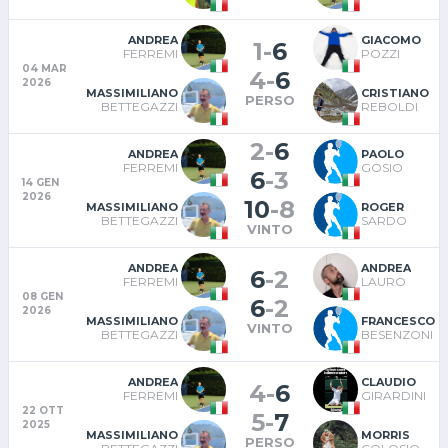
ANDREA
GIACOMO
1
-
6
FERREMI
POZZI
04 MAR
4
-
6
2026
MASSIMILIANO
CRISTIANO
PERSO
BETTEGAZZI
REBOLDI
2
-
6
ANDREA
PAOLO
FERREMI
GOSIO
6
-
3
14 GEN
2026
10
-
8
MASSIMILIANO
ROGER
BETTEGAZZI
SARDO
VINTO
ANDREA
ANDREA
6
-
2
FERREMI
LAURO
08 GEN
6
-
2
2026
MASSIMILIANO
FRANCESCO
VINTO
BETTEGAZZI
BESENZONI
ANDREA
CLAUDIO
4
-
6
FERREMI
GIRARDINI
22 OTT
5
-
7
2025
MASSIMILIANO
MORRIS
PERSO