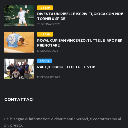
IL TEAM
DIVENTA UN RIBELLE ISCRIVITI, GIOCA CON NOI!
TORNEI & SFIDE!
28 GENNAIO 2017
IL TEAM
ROYAL CUP SAN VINCENZO: TUTTE LE INFO PER
PRENOTARE
13 GIUGNO 2023
TAPPE
RAFT, IL CIRCUITO DI TUTTI VOI!
12 FEBBRAIO 2017
CONTATTACI
Hai bisogno di informazioni o chiarimenti? Scrivici, ti contatteremo al
più presto.