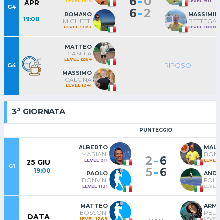
-
6
0
LEVEL 1814
LEVEL 911
APR
G4
-
6
2
ROMANO
MASSIMIL
19:00
MIGLIETTI
BETTEGAZ
LEVEL 1323
LEVEL 1080
MATTEO
CASULA
LEVEL 1264
RIPOSO
G4
MASSIMO
CALCINA
LEVEL 1341
a
3
GIORNATA
PUNTEGGIO
ALBERTO
MAUR
MARIANI
BONA
-
2
6
LEVEL 911
LEVEL 
25 GIU
G1
-
5
6
19:00
PAOLO
AND
BONVINI
FOLE
LEVEL 1131
LEVEL 
MATTEO
ARM
BOSSONI
PELI
DATA
LEVEL 1269
LEVEL 