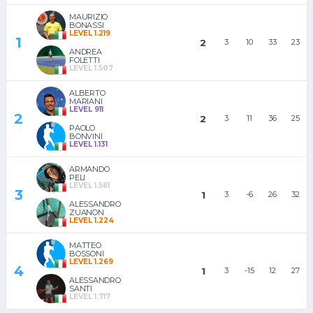
MAURIZIO
BONASSI
LEVEL 1.219
1
2
3
10
33
23
ANDREA
FOLETTI
LEVEL 1.507
ALBERTO
MARIANI
LEVEL 911
2
2
3
11
36
25
PAOLO
BONVINI
LEVEL 1.131
ARMANDO
PELI
LEVEL 1.561
3
1
3
-6
26
32
ALESSANDRO
ZUANON
LEVEL 1.224
MATTEO
BOSSONI
LEVEL 1.269
4
1
3
-15
12
27
ALESSANDRO
SANTI
LEVEL 1.717