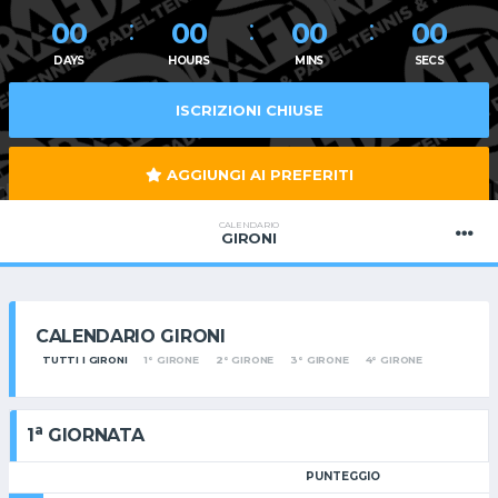
00
00
00
00
DAYS
HOURS
MINS
SECS
ISCRIZIONI CHIUSE
AGGIUNGI AI PREFERITI
CALENDARIO
GIRONI
CALENDARIO GIRONI
TUTTI I GIRONI
1° GIRONE
2° GIRONE
3° GIRONE
4° GIRONE
a
1
GIORNATA
PUNTEGGIO