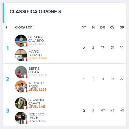
CLASSIFICA GIRONE 3
#
GIOCATORI
PT
M
DG
GV
GP
GIUSEPPE
CALABRÓ
LEVEL 1.541
1
2
2
17
31
14
MARIO
SCOVOLI
LEVEL 1.945
BEPPE
COSTA
LEVEL 1.638
2
1
2
0
27
27
ALBERTO
FREGI
LEVEL 1.225
GIOVANNI
CAVATI
LEVEL 1.415
3
0
2
-17
23
40
ROBERTO
LECCHI
LEVEL 1.186