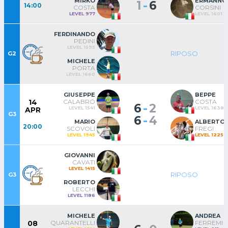
MIRKO
ERMANNO
-
1
6
14:00
COSTA
CORSINI
LEVEL 977
LEVEL 1601
FERDINANDO
PEDINI
LEVEL 1595
RIPOSO
G2
MICHELE
PORTA
LEVEL 1660
GIUSEPPE
BEPPE
CALABRÓ
COSTA
14
-
6
2
LEVEL 1541
LEVEL 1638
APR
G3
-
6
4
MARIO
ALBERTO
20:00
SCOVOLI
FREGI
LEVEL 1945
LEVEL 1225
GIOVANNI
CAVATI
LEVEL 1415
RIPOSO
G3
ROBERTO
LECCHI
LEVEL 1186
MICHELE
ANDREA
QUARANTELLI
FERREMI
08