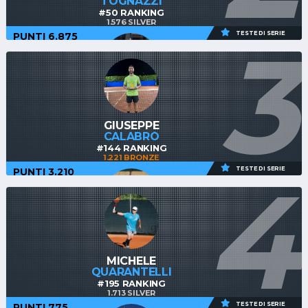
TOGNAZZI
#50 RANKING
1.576 SILVER
3
TESTE DI SERIE
PUNTI 6.875
MIRKO
COSTA
#46 RANKING
GIUSEPPE
902 IRON
CALABRÓ
#144 RANKING
1.221 BRONZE
4
TESTE DI SERIE
PUNTI 3.210
MARIO
SCOVOLI
#91 RANKING
MICHELE
1.927 GOLD
QUARANTELLI
#195 RANKING
1.713 SILVER
TESTE DI SERIE
PUNTI 775