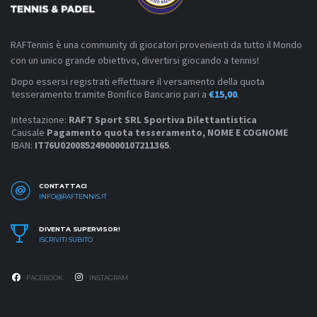
RAFTennis è una community di giocatori provenienti da tutto il Mondo
con un unico grande obiettivo, divertirsi giocando a tennis!
Dopo essersi registrati effettuare il versamento della quota
tesseramento tramite Bonifico Bancario pari a
€15,00
.
Intestazione:
RAFT Sport SRL Sportiva Dilettantistica
Causale
Pagamento quota tesseramento, NOME E COGNOME
IBAN:
IT76U0200852490000107211365
.
CONTATTACI
INFO@RAFTENNIS.IT
DIVENTA SUPERVISOR!
ISCRIVITI SUBITO
FACEBOOK
INSTAGRAM