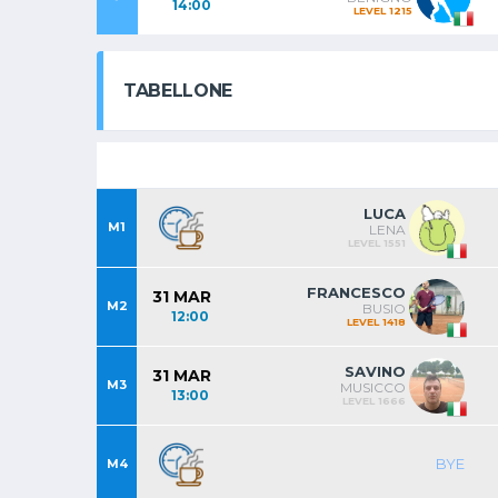
14:00
LEVEL 1215
TABELLONE
LUCA
M1
LENA
LEVEL 1551
FRANCESCO
31 MAR
M2
BUSIO
12:00
LEVEL 1418
SAVINO
31 MAR
M3
MUSICCO
13:00
LEVEL 1666
BYE
M4