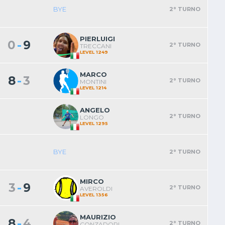
BYE
2° TURNO
PIERLUIGI
-
0
9
2° TURNO
TRECCANI
LEVEL 1249
MARCO
-
8
3
2° TURNO
MONTINI
LEVEL 1214
ANGELO
2° TURNO
LONGO
LEVEL 1295
BYE
2° TURNO
MIRCO
-
3
9
2° TURNO
AVEROLDI
LEVEL 1356
MAURIZIO
-
8
4
2° TURNO
CONZADORI