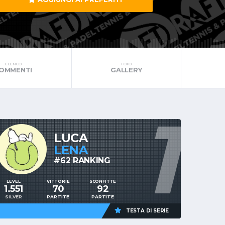
ELENCO
FOTO
OMMENTI
GALLERY
1
LUCA
LENA
#62 RANKING
LEVEL
VITTORIE
SCONFITTE
1.551
70
92
SILVER
PARTITE
PARTITE
TESTA DI SERIE