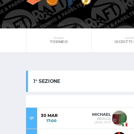
SCHEDA
ELENC
TORNEO
ISCRITTI
1° SEZIONE
MICHAEL
30 MAR
Q1
BRAGA
17:00
LEVEL 1573