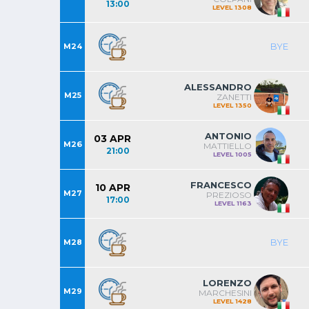
13:00
LEVEL 1308
BYE
M24
ALESSANDRO
M25
ZANETTI
LEVEL 1350
ANTONIO
03 APR
M26
MATTIELLO
21:00
LEVEL 1005
FRANCESCO
10 APR
M27
PREZIOSO
17:00
LEVEL 1163
BYE
M28
LORENZO
M29
MARCHESINI
LEVEL 1428