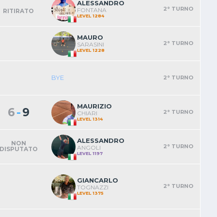
ALESSANDRO
2° TURNO
FONTANA
RITIRATO
LEVEL 1284
MAURO
2° TURNO
SARASINI
LEVEL 1228
BYE
2° TURNO
MAURIZIO
-
6
9
2° TURNO
CHIARI
LEVEL 1314
ALESSANDRO
NON
2° TURNO
ANGOLI
DISPUTATO
LEVEL 1197
GIANCARLO
2° TURNO
TOGNAZZI
LEVEL 1375