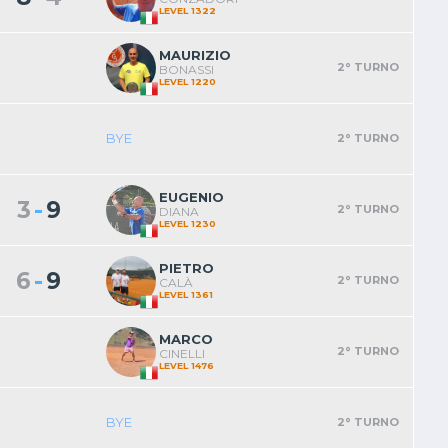
LEVEL 1322
MAURIZIO
2° TURNO
BONASSI
LEVEL 1220
BYE
2° TURNO
EUGENIO
-
3
9
2° TURNO
DIANA
LEVEL 1230
PIETRO
-
6
9
2° TURNO
CALÀ
LEVEL 1361
MARCO
2° TURNO
CINELLI
LEVEL 1476
BYE
2° TURNO