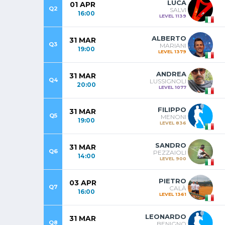
LUCA
01 APR
Q2
SALVI
16:00
LEVEL 1139
ALBERTO
31 MAR
Q3
MARIANI
19:00
LEVEL 1379
ANDREA
31 MAR
Q4
LUSSIGNOLI
20:00
LEVEL 1077
FILIPPO
31 MAR
Q5
MENONI
19:00
LEVEL 836
SANDRO
31 MAR
Q6
PEZZAIOLI
14:00
LEVEL 900
PIETRO
03 APR
Q7
CALÀ
16:00
LEVEL 1361
LEONARDO
31 MAR
Q8
BENIGNO