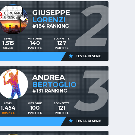
2
GIUSEPPE
LORENZI
#184 RANKING
LEVEL
VITTORIE
SCONFITTE
1.515
140
127
SILVER
PARTITE
PARTITE
TESTA DI SERIE
3
ANDREA
BERTOGLIO
#131 RANKING
LEVEL
VITTORIE
SCONFITTE
1.454
100
121
BRONZE
PARTITE
PARTITE
TESTA DI SERIE