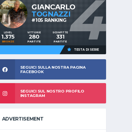
4
GIANCARLO
TOGNAZZI
#105 RANKING
LEVEL
VITTORIE
SCONFITTE
1.375
280
331
BRONZE
PARTITE
PARTITE
TESTA DI SERIE
SEGUICI SULLA NOSTRA PAGINA
FACEBOOK
SEGUICI SUL NOSTRO PROFILO
INSTAGRAM
ADVERTISEMENT