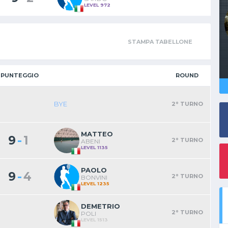
LEVEL 972
STAMPA TABELLONE
PUNTEGGIO
ROUND
BYE
2° TURNO
MATTEO
-
9
1
2° TURNO
ABENI
LEVEL 1135
PAOLO
-
9
4
2° TURNO
BONVINI
LEVEL 1235
DEMETRIO
2° TURNO
POLI
LEVEL 1513