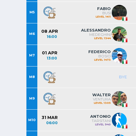
FABIO
M5
BUSI
LEVEL 1411
ALESSANDRO
08 APR
M6
MEDEGHINI
16:00
LEVEL 1344
FEDERICO
01 APR
M7
BOSIO
13:00
LEVEL 1473
BYE
M8
WALTER
M9
VENTURA
LEVEL 1305
ANTONIO
31 MAR
M10
TARSITANI
06:00
LEVEL 940