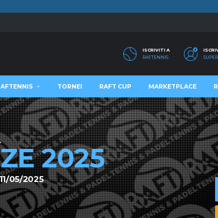
ISCRIVITI A
ISCRI
RAFTENNIS
SUPER
RAFTENNIS
TORNEI
RAFT CUP
MARKETPLACE
R
4
ZE 2025
11/05/2025