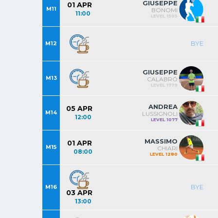
GIUSEPPE
01 APR
M11
BONOMI
11:00
LEVEL 1505
BYE
M12
GIUSEPPE
M13
CALABRÓ
LEVEL 1779
ANDREA
05 APR
M14
LUSSIGNOLI
12:00
LEVEL 1077
MASSIMO
01 APR
M15
CHIARI
08:00
LEVEL 1280
BYE
M16
03 APR
13:00