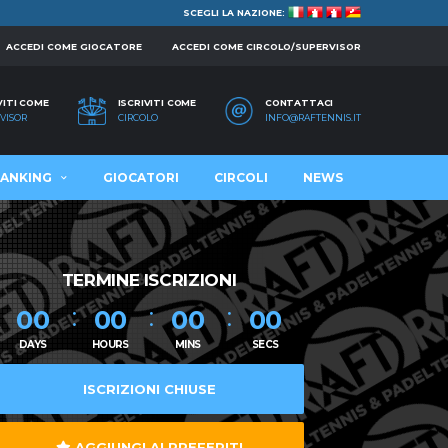
SCEGLI LA NAZIONE:
ACCEDI COME GIOCATORE
ACCEDI COME CIRCOLO/SUPERVISOR
VITI COME
ISCRIVITI COME
CONTATTACI
VISOR
CIRCOLO
INFO@RAFTENNIS.IT
ANKING
GIOCATORI
CIRCOLI
NEWS
TERMINE ISCRIZIONI
00
00
00
00
DAYS
HOURS
MINS
SECS
ISCRIZIONI CHIUSE
AGGIUNGI AI PREFERITI