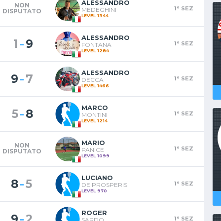
ALESSANDRO
NON
1° SEZ
MEDEGHINI
DISPUTATO
LEVEL 1344
ALESSANDRO
-
1
9
1° SEZ
FONTANA
LEVEL 1284
ALESSANDRO
-
9
7
1° SEZ
DECCA
LEVEL 1466
MARCO
-
5
8
1° SEZ
MONTINI
LEVEL 1214
MARIO
NON
1° SEZ
PANICE
DISPUTATO
LEVEL 1099
LUCIANO
-
8
5
1° SEZ
DE PROSPERIS
LEVEL 970
ROGER
-
9
2
1° SEZ
SARDO