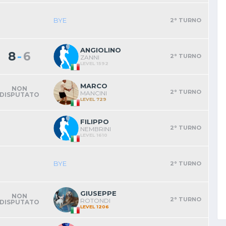
BYE
2° TURNO
ANGIOLINO
-
8
6
2° TURNO
ZANNI
LEVEL 1592
MARCO
NON
2° TURNO
MANCINI
DISPUTATO
LEVEL 729
FILIPPO
2° TURNO
NEMBRINI
LEVEL 1610
BYE
2° TURNO
GIUSEPPE
NON
2° TURNO
ROTONDI
DISPUTATO
LEVEL 1206