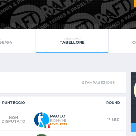
O
CALENDARIO
 56/64
TABELLONE
C
STAMPA SEZIONE
PUNTEGGIO
ROUND
PAOLO
NON
1° SEZ
BONVINI
DISPUTATO
LEVEL 1235