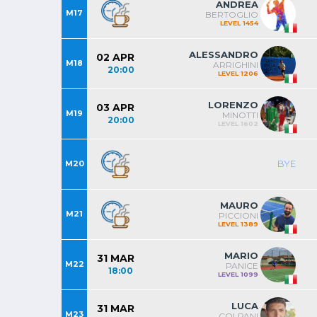
ANDREA
M17
BERTOGLIO
LEVEL 1454
ALESSANDRO
02 APR
M18
ARRIGHINI
20:00
LEVEL 1206
LORENZO
03 APR
M19
MINOTTI
20:00
LEVEL 1602
BYE
M20
MAURO
M21
PICCIONI
LEVEL 1389
MARIO
31 MAR
M22
PANICE
18:00
LEVEL 1099
LUCA
31 MAR
M23
COLPANI