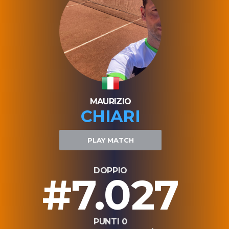
MAURIZIO
CHIARI
PLAY MATCH
DOPPIO
#7.027
PUNTI 0