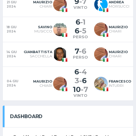
9
-
7
MAURIZIO
ANDREA
21 GIU
CHIARI
MORSUCCI
2024
VINTO
6
-
1
SAVINO
MAURIZIO
18 GIU
6
-
5
MUSICCO
CHIARI
2024
PERSO
7
-
6
GIANBATTISTA
MAURIZIO
14 GIU
SACCHELLA
CHIARI
2024
PERSO
6
-
4
3
-
6
MAURIZIO
FRANCESCO
04 GIU
CHIARI
INTURRI
2024
10
-
7
VINTO
DASHBOARD