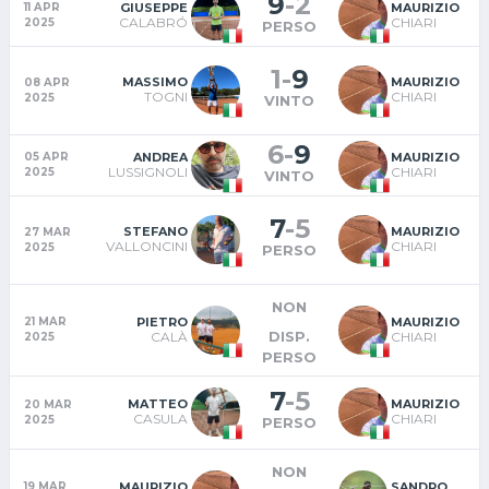
9
-
2
GIUSEPPE
MAURIZIO
11 APR
CALABRÓ
CHIARI
2025
PERSO
1
-
9
MASSIMO
MAURIZIO
08 APR
TOGNI
CHIARI
2025
VINTO
6
-
9
ANDREA
MAURIZIO
05 APR
LUSSIGNOLI
CHIARI
2025
VINTO
7
-
5
STEFANO
MAURIZIO
27 MAR
VALLONCINI
CHIARI
2025
PERSO
NON
PIETRO
MAURIZIO
21 MAR
DISP.
CALÀ
CHIARI
2025
PERSO
7
-
5
MATTEO
MAURIZIO
20 MAR
CASULA
CHIARI
2025
PERSO
NON
MAURIZIO
SANDRO
19 MAR