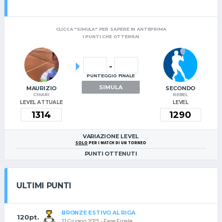
CLICCA "SIMULA" PER SAPERE IN ANTEPRIMA
I PUNTI CHE OTTERRAI
-
PUNTEGGIO FINALE
SIMULA
MAURIZIO
SECONDO
CHIARI
REBEL
LEVEL ATTUALE
LEVEL
VARIAZIONE LEVEL
SOLO
PER I MATCH DI UN TORNEO
PUNTI OTTENUTI
ULTIMI PUNTI
BRONZE ESTIVO AL RIGA
120pt.
21 Giugno 2025 - Fase Finale