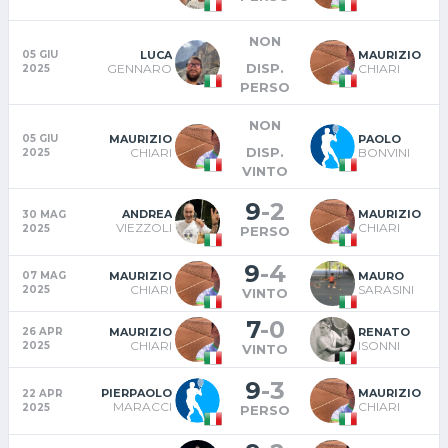
NON
LUCA
MAURIZIO
05 GIU
DISP.
GENNARO
CHIARI
2025
PERSO
NON
MAURIZIO
PAOLO
05 GIU
DISP.
CHIARI
BONVINI
2025
VINTO
9
-
2
ANDREA
MAURIZIO
30 MAG
VIEZZOLI
CHIARI
2025
PERSO
9
-
4
MAURIZIO
MAURO
07 MAG
CHIARI
SARASINI
2025
VINTO
7
-
0
MAURIZIO
RENATO
26 APR
CHIARI
ISONNI
2025
VINTO
9
-
3
PIERPAOLO
MAURIZIO
22 APR
MARACCI
CHIARI
2025
PERSO