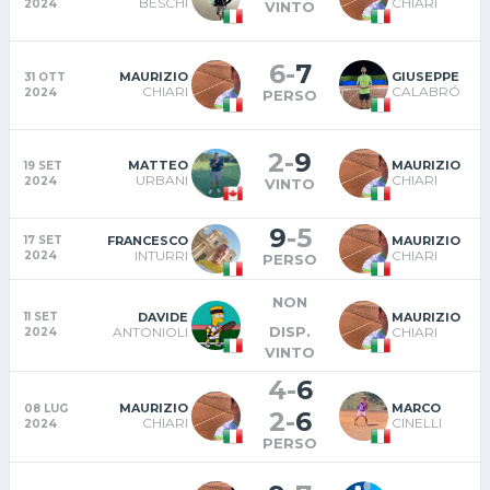
BESCHI
CHIARI
2024
VINTO
6
-
7
MAURIZIO
GIUSEPPE
31 OTT
CHIARI
CALABRÓ
2024
PERSO
2
-
9
MATTEO
MAURIZIO
19 SET
URBANI
CHIARI
2024
VINTO
9
-
5
FRANCESCO
MAURIZIO
17 SET
INTURRI
CHIARI
2024
PERSO
NON
DAVIDE
MAURIZIO
11 SET
DISP.
ANTONIOLI
CHIARI
2024
VINTO
4
-
6
MAURIZIO
MARCO
08 LUG
2
-
6
CHIARI
CINELLI
2024
PERSO