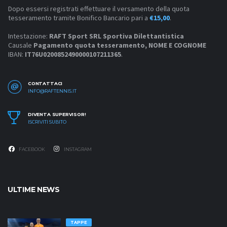
Dopo essersi registrati effettuare il versamento della quota
tesseramento tramite Bonifico Bancario pari a
€15,00
.
Intestazione:
RAFT Sport SRL Sportiva Dilettantistica
Causale
Pagamento quota tesseramento, NOME E COGNOME
IBAN:
IT76U0200852490000107211365
.
CONTATTACI
INFO@RAFTENNIS.IT
DIVENTA SUPERVISOR!
ISCRIVITI SUBITO
FACEBOOK
INSTAGRAM
ULTIME NEWS
TAPPE