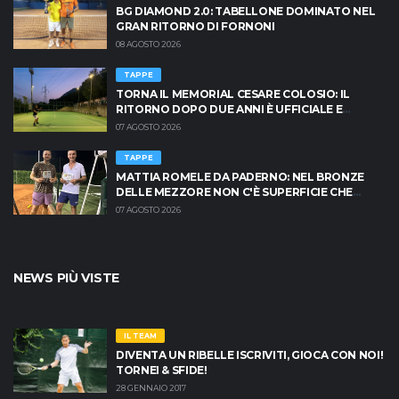
BG DIAMOND 2.0: TABELLONE DOMINATO NEL
GRAN RITORNO DI FORNONI
08 AGOSTO 2026
TAPPE
TORNA IL MEMORIAL CESARE COLOSIO: IL
RITORNO DOPO DUE ANNI È UFFICIALE E
BRESCIA È PRONTA AD INFIAMMARSI!
07 AGOSTO 2026
TAPPE
MATTIA ROMELE DA PADERNO: NEL BRONZE
DELLE MEZZORE NON C'È SUPERFICIE CHE
TENGA
07 AGOSTO 2026
NEWS PIÙ VISTE
IL TEAM
DIVENTA UN RIBELLE ISCRIVITI, GIOCA CON NOI!
TORNEI & SFIDE!
28 GENNAIO 2017