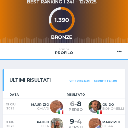
BEST RANKING 1.241 - 12/2025
1.390
BRONZE
SCHEDA
PROFILO
ULTIMI RISULTATI
VITTORIE (38)
SCONFITTE (38)
DATA
RISULTATO
6
-
8
MAURIZIO
GUIDO
19 GIU
CHIARI
BONOMELLI
2025
PERSO
9
-
4
PAOLO
MAURIZIO
11 GIU
LODA
CHIARI
2025
PERSO