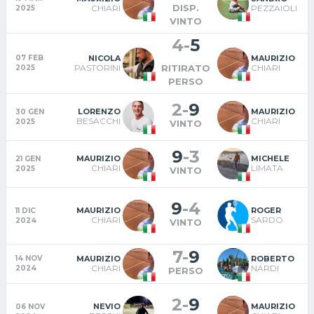
DISP.
CHIARI
PEZZAIOLI
2025
VINTO
4
-
5
NICOLA
MAURIZIO
07 FEB
PASTORINI
CHIARI
RITIRATO
2025
PERSO
2
-
9
LORENZO
MAURIZIO
30 GEN
BESACCHI
CHIARI
2025
VINTO
9
-
3
MAURIZIO
MICHELE
21 GEN
CHIARI
LIMATA
2025
VINTO
9
-
4
MAURIZIO
ROGER
11 DIC
CHIARI
SARDO
2024
VINTO
7
-
9
MAURIZIO
ROBERTO
14 NOV
CHIARI
NARDI
2024
PERSO
2
-
9
NEVIO
MAURIZIO
06 NOV