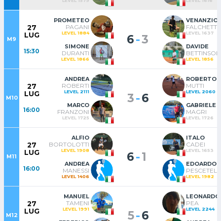
LEVEL 1579
LEVEL 1616
PROMETEO
VENANZIO
PAGANI
FALCHETTI
27
LEVEL 1884
LEVEL 1637
LUG
-
6
3
M9
SIMONE
DAVIDE
15:30
DURANTI
BETTINSOLI
LEVEL 1866
LEVEL 1856
ANDREA
ROBERTO
ROBERTI
MUTTI
27
LEVEL 2111
LEVEL 2060
LUG
-
3
6
M10
MARCO
GABRIELE
16:00
FRANZONI
MAGRI
LEVEL 1725
LEVEL 1726
ALFIO
ITALO
BORTOLOTTI
CADEI
27
LEVEL 1908
LEVEL 1653
LUG
-
6
1
M11
ANDREA
EDOARDO
16:00
MANESSI
PESCETELL
LEVEL 1406
LEVEL 1982
MANUEL
LEONARDO
TAMENI
PEA
27
LEVEL 1991
LEVEL 2244
LUG
-
5
6
M12