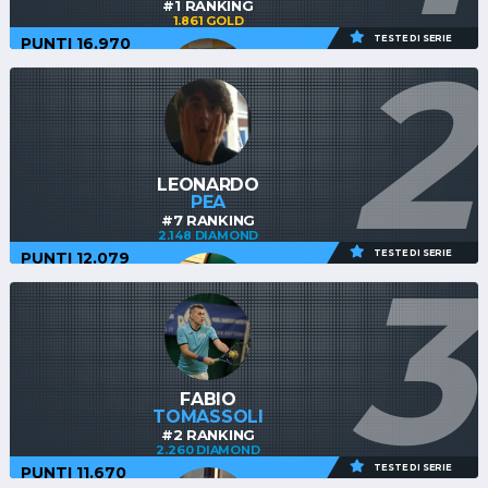
#1 RANKING
1.861 GOLD
2
TESTE DI SERIE
PUNTI 16.970
SIMONE
DURANTI
#17 RANKING
LEONARDO
1.546 SILVER
PEA
#7 RANKING
2.148 DIAMOND
3
TESTE DI SERIE
PUNTI 12.079
ANDREA
LODA
#23 RANKING
FABIO
1.271 BRONZE
TOMASSOLI
#2 RANKING
2.260 DIAMOND
TESTE DI SERIE
PUNTI 11.670