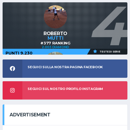
4
ROBERTO
DURANTI
#58 RANKING
ROBERTO
1.322 BRONZE
MUTTI
#377 RANKING
2.003 DIAMOND
TESTE DI SERIE
PUNTI 9.230
SEGUICI SULLA NOSTRA PAGINA FACEBOOK
GABRIELE
MAGRI
SEGUICI SUL NOSTRO PROFILO INSTAGRAM
#3 RANKING
1.625 SILVER
ADVERTISEMENT