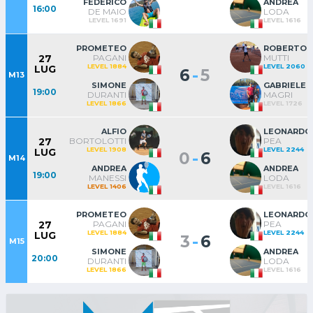
FEDERICO
ANDREA
16:00
DE MAIO
LODA
LEVEL 1691
LEVEL 1616
PROMETEO
ROBERTO
PAGANI
MUTTI
27
LEVEL 1884
LEVEL 2060
LUG
-
6
5
M13
SIMONE
GABRIELE
19:00
DURANTI
MAGRI
LEVEL 1866
LEVEL 1726
ALFIO
LEONARDO
BORTOLOTTI
PEA
27
LEVEL 1908
LEVEL 2244
LUG
-
0
6
M14
ANDREA
ANDREA
19:00
MANESSI
LODA
LEVEL 1406
LEVEL 1616
PROMETEO
LEONARDO
PAGANI
PEA
27
LEVEL 1884
LEVEL 2244
LUG
-
3
6
M15
SIMONE
ANDREA
20:00
DURANTI
LODA
LEVEL 1866
LEVEL 1616