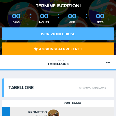
TERMINE ISCRIZIONI
00
00
00
00
DAYS
HOURS
MINS
SECS
ISCRIZIONI CHIUSE
AGGIUNGI AI PREFERITI
CALENDARIO
TABELLONE
TABELLONE
STAMPA TABELLONE
PUNTEGGIO
PROMETEO
PAGANI