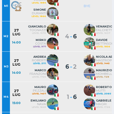
LEVEL 1884
BYE
M1
SIMONE
DURANTI
LEVEL 1866
GIANCARLO
VENANZIO
TOGNAZZI
FALCHETTI
27
LEVEL 1570
LEVEL 1637
LUG
-
4
6
M2
MIRKO
DAVIDE
14:00
COSTA
BETTINSOLI
LEVEL 977
LEVEL 1856
ANDREA
NICOLA AR
ROBERTI
MASTROPI
27
LEVEL 2111
LEVEL 1445
LUG
-
6
2
M3
MARCO
MAURIZIO
14:00
FRANZONI
MOMBELLI
LEVEL 1725
LEVEL 728
MAURO
ROBERTO
PEZZALI
MUTTI
27
LEVEL 1407
LEVEL 2060
LUG
-
1
6
M4
EMILIANO
GABRIELE
15:00
NAVA
MAGRI
LEVEL 1649
LEVEL 1726