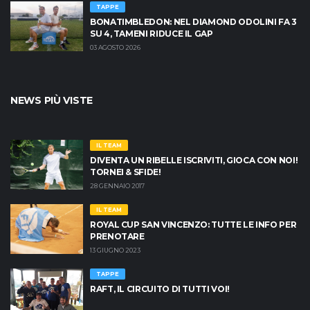
TAPPE
BONATIMBLEDON: NEL DIAMOND ODOLINI FA 3
SU 4, TAMENI RIDUCE IL GAP
03 AGOSTO 2026
NEWS PIÙ VISTE
IL TEAM
DIVENTA UN RIBELLE ISCRIVITI, GIOCA CON NOI!
TORNEI & SFIDE!
28 GENNAIO 2017
IL TEAM
ROYAL CUP SAN VINCENZO: TUTTE LE INFO PER
PRENOTARE
13 GIUGNO 2023
TAPPE
RAFT, IL CIRCUITO DI TUTTI VOI!