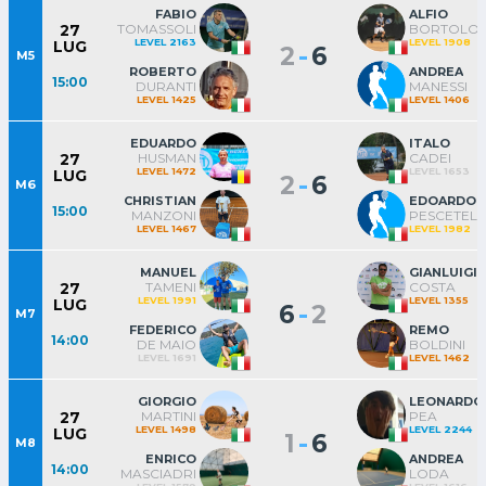
FABIO
ALFIO
TOMASSOLI
BORTOLOT
27
LEVEL 2163
LEVEL 1908
LUG
-
2
6
M5
ROBERTO
ANDREA
15:00
DURANTI
MANESSI
LEVEL 1425
LEVEL 1406
EDUARDO
ITALO
HUSMAN
CADEI
27
LEVEL 1472
LEVEL 1653
LUG
-
2
6
M6
CHRISTIAN
EDOARDO
15:00
MANZONI
PESCETELL
LEVEL 1467
LEVEL 1982
MANUEL
GIANLUIGI
TAMENI
COSTA
27
LEVEL 1991
LEVEL 1355
LUG
-
6
2
M7
FEDERICO
REMO
14:00
DE MAIO
BOLDINI
LEVEL 1691
LEVEL 1462
GIORGIO
LEONARDO
MARTINI
PEA
27
LEVEL 1498
LEVEL 2244
LUG
-
1
6
M8
ENRICO
ANDREA
14:00
MASCIADRI
LODA