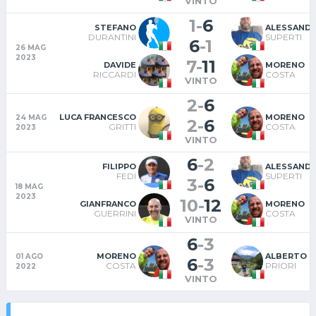
VINTO
1
-
6
STEFANO
ALESSAND
DURANTINI
SUPERTI
6
-
1
26 MAG
2023
7
-
11
DAVIDE
MORENO
RICCARDI
COSTA
VINTO
2
-
6
LUCA FRANCESCO
MORENO
24 MAG
2
-
6
GRITTI
COSTA
2023
VINTO
6
-
2
FILIPPO
ALESSAND
FEDI
SUPERTI
3
-
6
18 MAG
2023
10
-
12
GIANFRANCO
MORENO
GUERRINI
COSTA
VINTO
6
-
3
MORENO
ALBERTO S
01 AGO
6
-
3
COSTA
PRIORI
2022
VINTO