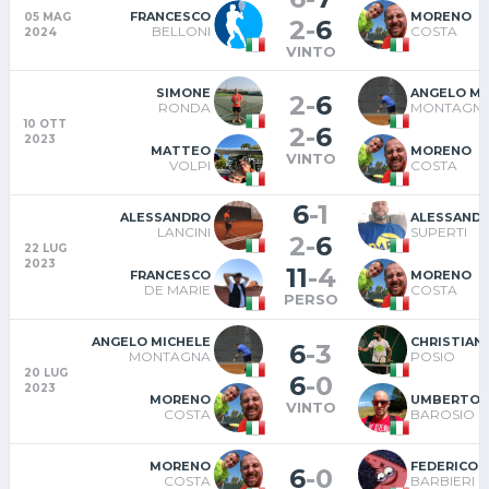
FRANCESCO
MORENO
05 MAG
2
-
6
BELLONI
COSTA
2024
VINTO
SIMONE
ANGELO MI
2
-
6
RONDA
MONTAGN
10 OTT
2
-
6
2023
MATTEO
MORENO
VINTO
VOLPI
COSTA
6
-
1
ALESSANDRO
ALESSAND
LANCINI
SUPERTI
2
-
6
22 LUG
2023
11
-
4
FRANCESCO
MORENO
DE MARIE
COSTA
PERSO
ANGELO MICHELE
CHRISTIAN
6
-
3
MONTAGNA
POSIO
20 LUG
6
-
0
2023
MORENO
UMBERTO
VINTO
COSTA
BAROSIO
MORENO
FEDERICO
6
-
0
COSTA
BARBIERI