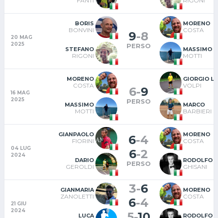
FANTI
RIGONI
BORIS
MORENO
BONVINI
COSTA
9
-
8
20 MAG
2025
PERSO
STEFANO
MASSIMO
RIGONI
MOTTI
MORENO
GIORGIO LU
COSTA
VOLPI
6
-
9
16 MAG
2025
PERSO
MASSIMO
MARCO
MOTTI
BARBIERI
GIANPAOLO
MORENO
6
-
4
FIORINI
COSTA
04 LUG
6
-
2
2024
DARIO
RODOLFO
PERSO
GEROLDI
GHISANI
3
-
6
GIANMARIA
MORENO
ZANOLETTI
COSTA
6
-
4
21 GIU
2024
5
-
10
LUCA
RODOLFO