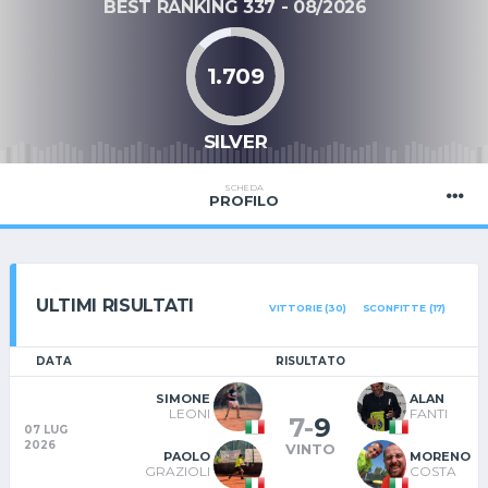
BEST RANKING 337 - 08/2026
1.709
SILVER
SCHEDA
PROFILO
ULTIMI RISULTATI
VITTORIE (30)
SCONFITTE (17)
DATA
RISULTATO
SIMONE
ALAN
LEONI
FANTI
7
-
9
07 LUG
2026
VINTO
PAOLO
MORENO
GRAZIOLI
COSTA