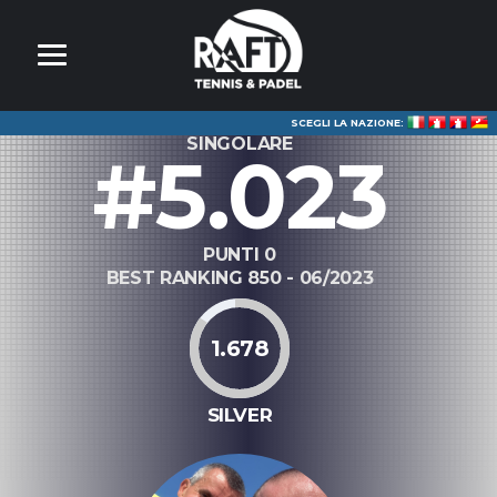
SCEGLI LA NAZIONE:
SINGOLARE
#5.023
PUNTI 0
BEST RANKING 850 - 06/2023
1.678
SILVER