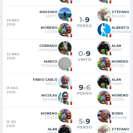
MASSIMO
STEFANO
MOTTI
RIGONI
1
-
9
29 MAG
2026
PERSO
MORENO
ALBERTO
COSTA
MONTANAR
CORRADO
ALAN
LODIGIANI
FANTI
0
-
9
22 MAG
2026
VINTO
MARCO
MORENO
TOSCANI
COSTA
FABIO CARLO
ALAN
MOLO
FANTI
9
-
6
13 MAG
2026
PERSO
NICOLAS
MORENO
DECIMA
COSTA
MORENO
BORIS
COSTA
BONVINI
5
-
9
13 GIU
2025
PERSO
ALAN
STEFANO