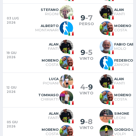
STEFANO
ALAN
RIGONI
FANTI
9
-
7
03 LUG
2026
PERSO
ALBERTO
MORENO
MONTANARI
COSTA
ALAN
FABIO CAR
FANTI
MOLO
9
-
5
19 GIU
2026
VINTO
MORENO
FEDERICO
COSTA
ZANONI
LUCA
ALAN
PIOVANI
FANTI
4
-
9
12 GIU
2026
VINTO
TOMMASO
MORENO
CHIRIATTI
COSTA
ALAN
SIMONE
FANTI
LEONI
9
-
8
05 GIU
2026
VINTO
MORENO
GIORGIO LU
COSTA
VOLPI