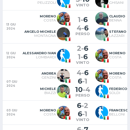
PELIZZOLI
GHISANI
VINTO
MORENO
CLAUDIO
1
-
6
COSTA
BENNA
13 GIU
4
-
6
2024
ANGELO MICHELE
STEFANO
PERSO
MONTAGNA
LAZZARI
2
-
6
ALESSANDRO IVAN
MORENO
12 GIU
1
-
6
LOMBARDI
COSTA
2024
VINTO
4
-
6
ANDREA
MORENO
GENZINI
COSTA
6
-
1
07 GIU
2024
10
-
4
MICHELE
FEDERICO 
BIAZZI
SOLDI
PERSO
6
-
2
MORENO
FRANCESC
03 GIU
6
-
1
COSTA
BELLONI
2024
VINTO
6
-
7