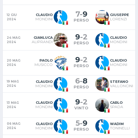
7
-
9
CLAUDIO
GIUSEPPE
12 GIU
MONDINI
LORENZI
2024
PERSO
9
-
2
GIANLUCA
CLAUDIO
24 MAG
ALIPRANDI
MONDINI
2024
PERSO
9
-
2
PAOLO
CLAUDIO
20 MAG
MUSICCO
MONDINI
2024
PERSO
6
-
8
CLAUDIO
STEFANO
19 MAG
MONDINI
VALLONCINI
2024
PERSO
9
-
2
CLAUDIO
CARLO
13 MAG
MONDINI
SPADA
2024
VINTO
5
-
9
CLAUDIO
WADIM
06 MAG
MONDINI
TONINELLI
2024
PERSO