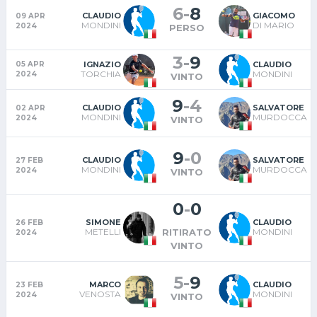
6
-
8
CLAUDIO
GIACOMO
09 APR
MONDINI
DI MARIO
2024
PERSO
3
-
9
IGNAZIO
CLAUDIO
05 APR
TORCHIA
MONDINI
2024
VINTO
9
-
4
CLAUDIO
SALVATORE
02 APR
MONDINI
MURDOCCA
2024
VINTO
9
-
0
CLAUDIO
SALVATORE
27 FEB
MONDINI
MURDOCCA
2024
VINTO
0
-
0
SIMONE
CLAUDIO
26 FEB
METELLI
MONDINI
RITIRATO
2024
VINTO
5
-
9
MARCO
CLAUDIO
23 FEB
VENOSTA
MONDINI
2024
VINTO