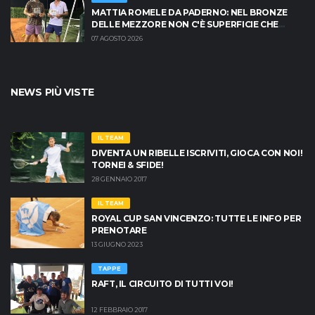
MATTIA ROMELE DA PADERNO: NEL BRONZE
DELLE MEZZORE NON C'È SUPERFICIE CHE
TENGA
07 AGOSTO 2026
NEWS PIÙ VISTE
IL TEAM
DIVENTA UN RIBELLE ISCRIVITI, GIOCA CON NOI!
TORNEI & SFIDE!
28 GENNAIO 2017
IL TEAM
ROYAL CUP SAN VINCENZO: TUTTE LE INFO PER
PRENOTARE
13 GIUGNO 2023
TAPPE
RAFT, IL CIRCUITO DI TUTTI VOI!
12 FEBBRAIO 2017