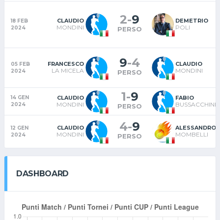
2
-
9
CLAUDIO
DEMETRIO
18 FEB
MONDINI
POLI
2024
PERSO
9
-
4
FRANCESCO
CLAUDIO
05 FEB
LA MICELA
MONDINI
2024
PERSO
1
-
9
CLAUDIO
FABIO
14 GEN
MONDINI
BUSSACCHINI
2024
PERSO
4
-
9
CLAUDIO
ALESSANDRO
12 GEN
MONDINI
MOMBELLI
2024
PERSO
DASHBOARD