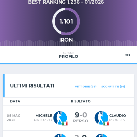
BEST RANKING 1.236 - 01/2026
1.101
IRON
SCHEDA
PROFILO
ULTIMI RISULTATI
VITTORIE (26)
SCONFITTE (54)
DATA
RISULTATO
9
-
0
MICHELE
CLAUDIO
08 MAG
PATUZZO
MONDINI
2025
PERSO