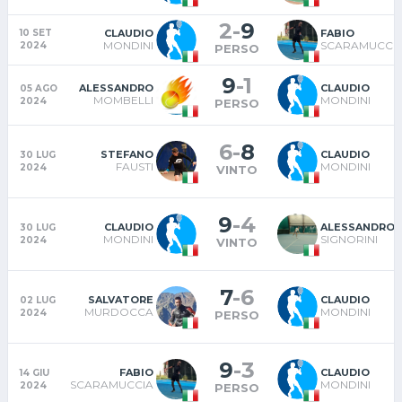
2
-
9
CLAUDIO
FABIO
10 SET
MONDINI
SCARAMUCCI
2024
PERSO
9
-
1
ALESSANDRO
CLAUDIO
05 AGO
MOMBELLI
MONDINI
2024
PERSO
6
-
8
STEFANO
CLAUDIO
30 LUG
FAUSTI
MONDINI
2024
VINTO
9
-
4
CLAUDIO
ALESSANDRO
30 LUG
MONDINI
SIGNORINI
2024
VINTO
7
-
6
SALVATORE
CLAUDIO
02 LUG
MURDOCCA
MONDINI
2024
PERSO
9
-
3
FABIO
CLAUDIO
14 GIU
SCARAMUCCIA
MONDINI
2024
PERSO