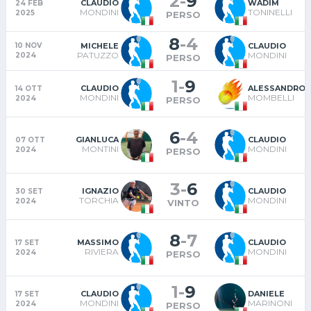
2
-
9
CLAUDIO
WADIM
24 FEB
MONDINI
TONINELLI
2025
PERSO
8
-
4
MICHELE
CLAUDIO
10 NOV
PATUZZO
MONDINI
2024
PERSO
1
-
9
CLAUDIO
ALESSANDRO
14 OTT
MONDINI
MOMBELLI
2024
PERSO
6
-
4
GIANLUCA
CLAUDIO
07 OTT
MONTINI
MONDINI
2024
PERSO
3
-
6
IGNAZIO
CLAUDIO
30 SET
TORCHIA
MONDINI
2024
VINTO
8
-
7
MASSIMO
CLAUDIO
17 SET
RIVIERA
MONDINI
2024
PERSO
1
-
9
CLAUDIO
DANIELE
17 SET
MONDINI
MARINONI
2024
PERSO