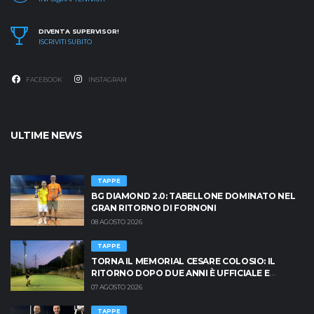
DIVENTA SUPERVISOR!
ISCRIVITI SUBITO
FACEBOOK
INSTAGRAM
ULTIME NEWS
TAPPE
BG DIAMOND 2.0: TABELLONE DOMINATO NEL
GRAN RITORNO DI FORNONI
08 AGOSTO 2026
TAPPE
TORNA IL MEMORIAL CESARE COLOSIO: IL
RITORNO DOPO DUE ANNI È UFFICIALE E
BRESCIA È PRONTA AD INFIAMMARSI!
07 AGOSTO 2026
TAPPE