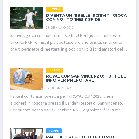
IL TEAM
DIVENTA UN RIBELLE ISCRIVITI, GIOCA
CON NOI! TORNEI & SFIDE!
28 GENNAIO 2017
Iscriviti, gioca con noi! Tornei & Sfide! Per giocare nel nostro
circuito RAF Tennis, il più spettacolare che esista, un circuito
che ti permette di metterti in gioco con i più forti amatori del
nostro bellissimo sport, devi seguire la procedura: Iscriviti al
nostro sito cliccando sul tasto “iscriviti” e compilando i tuoi dati
anagrafici. Riceverai una mail con link allegato dove devi
IL TEAM
conferme l’iscrizione al sito. Dal link si accederà ad una nuova
ROYAL CUP SAN VINCENZO: TUTTE LE
INFO PER PRENOTARE
schermata dove deve essere caricato il certificato medico
13 GIUGNO 2023
(agonistico o non agonistico) e alcuni campi facoltativi come
Parte il conto alla rovescia per la ROYAL CUP 2023, che si
foto, racchetta preferita e altre simpatiche informazioni che
giocherà in Toscana presso il Garden Resort di San Vincenzo.
permetteranno agli utenti di rendere unica la propria
Per questa occasioni la Direzione RAFT organizzerà la ROYAL
esperienza con RAFT Tennis! Il Fighter diventerà socio
CUP maschile e femminile, la ROYAL CUP SILVER maschile e
dell’Associazione Sportiva Dilettantistica “SOCIAL TENNIS
femminile, la ROYAL CUP BRONZE per uomini e donne, la ROYAL
COMMUNITY” versando all’Iban IT 14 I 02008 11105 000
CUP MISTA ed infine la novità di questa stagione la ROYAL CUP
104616719 intestato a Social Tennis Community ASD € 15,00.
TAPPE
IRON maschile e femminile. I giocatori già qualificati o per chi
RAFT, IL CIRCUITO DI TUTTI VOI!
Riceverai la tessera comprensiva di assicurazione e la