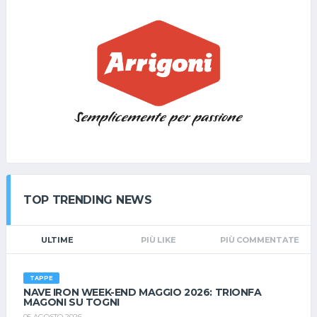
con servizi privati, telefono,televisione, aria condizionata; 2 -
Trattamento in pensione completa con bevande ai pasti (acqua
e vino della casa); 3- Attivita' abbinate al Resort, sportive e di
intrattenimento; 4 - Wi-Fi; 5 - Servizio spiaggia attrezzata con 1
ombrellone + 2 lettini a camera; 6 - Parcheggio interno non
riservato e non custodito; 7 - Il costo dei campi della
competizione ROYAL CUP sono compresi nel pacchetto (per il
FRIENDS vedi info torneo); 8 - Spogliatori ai campi da tennis
salvo disposizioni differenti per COVID. 9- 2 campi padel a
pagamento 10 - Tassa di soggiorno euro 2,00 a persona al
giorno ( sopra ai 12 anni) a carico del giocatore; 11 - Il torneo
FRIENDS ha un costo di € 6,00 Non sono ammessi ANIMALI
DOMESTICI. La camera sarà riservata e garantita solo ad
TOP TRENDING NEWS
avvenuto pagamento, con possibilità di DISDIRE SENZA PENALE
tassativamente ENTRO IL 31.08.2023 Costo ROYAL CUP 2023
(totale per i 2 giorni) Euro 185,00 A PERSONA; Per i Bimbi, info in
ULTIME
PIÙ LIKE
PIÙ COMMENTATE
privato a Simona. Vi aspettiamo! La Direzione RAFT
TAPPE
NAVE IRON WEEK-END MAGGIO 2026: TRIONFA
MAGONI SU TOGNI
05 AGOSTO 2026