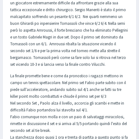
un giocatore estremamente difficile da affrontare grazie alla sua
tattica eccezionale e dritto chirurgico. Sergio Manenti è stato il primo
malcapitato soffrendo un pesante 6/1 6/2. Nei quarti nemmeno un
buon Ghirardi po inpensierire Tomassoli che vince 6/2 6/4. Nella semi
però lo aspetta Amroussi, il forte bresciano che ha eliminato Pellegrini
e un tosto Gabriele Magri in due set. Dopo il primo set dominato da
Tomassoli con un 6/1. Amroussi ribalta la situazione vicendo il
secondo set 1/6 e per la prima volta nel torneo mette alla strette il
bergamasco. Tomassoli però come sa fare solo lui si ritrova nel terzo
set vicendo 10-3 e si lancia verso la finale contro Vilucchi.
La finale promette bene e come da pronostico i ragazzi mettono in
campo un tennis spettacolare. Nel primo set Fabio parte subito con il
piede sull'acceleratore, andando subito sul 4/1 anche se fatti su tre
killer point molto combattuti e chiude il primo set per 6/3
Nel secondo Set , Paolo alza il livello, accorcia gli scambi e mette in
difficoltà Fabio portandosi lui stavolta sul 4/1.
Fabio comunque non molla e con un paio di salvataggi miracolosi,
rimette in discussione il set e si arriva al 5/5 portando quindi l'esito del
secondo set al tie break.
La stanchezza dopo quasi 1 ora e trenta di partita a questo punto si fa