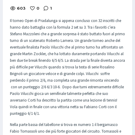
603
0
1
Il torneo Open di Pradalunga si appena concluso con 32 inscritti che
hanno dato battaglia con la formula 2 set su 3. Tra i favoriti c’era
Stefano Mazzoleni che a grande sorpresa è stato buttato fuori al primo
turno di un scatenato Roberto Lamera. Un grande torneo anche del
eventuale finalista Paolo Vilucchi che al primo turno ha affrontato un
grande Martin Zockler, che ha lottato duramente portando Vilucchi al
ben due tie break finendo 6/5 6/5. La strada per la finale diventa ancora
più difficile per Vilucchi quando si trova la testa di serie Rosalino
Brignoli un giocatore veloce e di grande colpi. Vilucchi soffre
perdendo il primo 2/6, ma completa una grande rimonta vincendo
con un punteggio 2/6 6/3 10-6. Dopo due turni estremamente difficile
Paolo Vilucchi gioca un semifinale talmente perfetta che suo
avversario Corti ha descritto la partita come una lezione di tennis!
Vola quindi in finale con una vittoria netta su Fabiano Corti con il
punteggio 6/1 6/1.
Nella parte bassa del tabellone si trova ex numero 1 il bergamasco
Fabio Tomassoli uno dei più forte giocatori del circuito. Tomassoli e