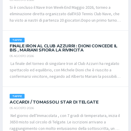
Si è concluso il Nave Iron Week-End Maggio 2026, torneo a
eliminazione diretta organizzato dall'ASD Tennis Club Nave, che
ha visto ai nastri di partenza 20 giocatori.Dopo un primo turno
con pochi incontri, il tabellone è entrato nel vivo dagli ottavi di
finale. A mettersi subito in evidenza è stato Stefano Magoni,
autore dell'impresa del torneo eliminando il favorito Elia
TAPPE
Facchetti (Level 1474) con un combattuto 7-6.Nei quarti di finale
FINALE IRON AL CLUB AZZURRI : DIONI CONCEDE IL
BIS , MARIANI SFIORA LA RIVINCITA
Magoni ha confermato il suo ottimo stato di forma superando
05 AGOSTO 2026
Enea Gheda per 9-2, mentre Massimo Togni ha raggiunto le
La finale del torneo di singolare Iron al Club Azzurri ha regalato
semifinali grazie al successo su Antonio Mazzone. Dall'altra
spettacolo ed equilibrio, con Michele Dioni che è riuscito a
parte del tabellone si sono qualificati anche Carmelo Saia e
confermarsi vincitore, negando ad Alberto Mariani la possibilità
Alessandro Angoli, quest'ultimo vincitore di un equilibrato
della rivincita dopo il precedente confronto.L’incontro è stato
quarto di finale contro Francesco Pescatori.In semifinale
combattuto dall’inizio alla fine, caratterizzato da scambi lunghi
Magoni ha conquistato l'accesso alla finale per la mancata
e intensi su un campo piuttosto lento. Una superficie che ha
disputa dell'incontro con Saia, mentre Togni ha avuto la meglio
TAPPE
valorizzato le qualità di Mariani, bravo a coprire il campo con
ACCARDI / TOMASSOLI STAR DI TELGATE
su Angoli con un tirato 7-5.La finale ha premiato Stefano Magoni,
grande corsa e autore di un’ottima prestazione al servizio,
05 AGOSTO 2026
che ha chiuso il torneo imponendosi 9-5 su Massimo Togni,
fondamentale che gli ha permesso di restare sempre in
Nel giorno dell’Immacolata , con 7 gradi di temperatura, inizia il
conquistando con merito il titolo dopo un percorso di alto
partita.Dioni, al contrario, ha vissuto una giornata complicata
3650 misto sul circolo di Telgate. Le iscrizioni arrivano a
livello, impreziosito dalla vittoria contro la testa di serie
alla battuta, trovando con difficoltà la prima di servizio.
raggiungimento con molto entusiasmo della sottoscritta, un po’
principale.Podio del torneo🥇 Stefano Magoni🥈 Massimo Togni