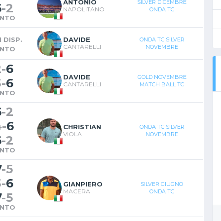
ANTONIO
SILVER DICEMBRE
6
-
2
NAPOLITANO
ONDA TC
INTO
 DISP.
DAVIDE
ONDA TC SILVER
CANTARELLI
NOVEMBRE
INTO
2
-
6
DAVIDE
GOLD NOVEMBRE
3
-
6
CANTARELLI
MATCH BALL TC
INTO
6
-
2
4
-
6
CHRISTIAN
ONDA TC SILVER
VIOLA
NOVEMBRE
6
-
2
INTO
7
-
5
3
-
6
GIANPIERO
SILVER GIUGNO
MACERA
ONDA TC
7
-
5
INTO