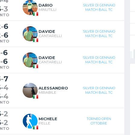
6
-
4
DARIO
SILVER DI GENNAIO
6
-
3
MINUTILLI
MATCH BALL TC
INTO
2
-
6
DAVIDE
SILVER DI GENNAIO
2
-
6
CANTARELLI
MATCH BALL TC
INTO
1
-
6
DAVIDE
SILVER DI GENNAIO
1
-
6
CANTARELLI
MATCH BALL TC
INTO
6
-
7
6
-
4
ALESSANDRO
SILVER DI GENNAIO
MIRABILE
MATCH BALL TC
6
-
4
INTO
6
-
2
MICHELE
TORNEO OPEN
6
-
2
PELLE
OTTOBRE
INTO