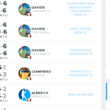
0
-
6
AGOSTO OPEN IRON
DAVIDE
BRONZE SILVER
1
-
6
CANTARELLI
GOLD DIAMOND
ONDA TC
INTO
2
-
6
DAVIDE
SILVER GIUGNO
0
-
6
CANTARELLI
ONDA TC
INTO
2
-
6
DAVIDE
GOLD/DIAMOND
4
-
6
CANTARELLI
MAGGIO ONDA TC
INTO
6
-
1
GIANPIERO
SILVER/GOLD DI
6
-
3
MACERA
MARZO ONDA TC
INTO
6
-
2
ALBERTO
6
-
2
OPEN LATINA 2023
SCARCHILLI
INTO