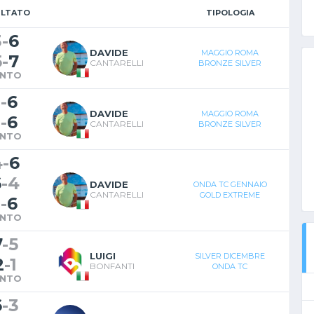
ULTATO
TIPOLOGIA
3
-
6
DAVIDE
MAGGIO ROMA
5
-
7
CANTARELLI
BRONZE SILVER
INTO
1
-
6
DAVIDE
MAGGIO ROMA
1
-
6
CANTARELLI
BRONZE SILVER
INTO
4
-
6
6
-
4
DAVIDE
ONDA TC GENNAIO
CANTARELLI
GOLD EXTREME
1
-
6
INTO
7
-
5
LUIGI
SILVER DICEMBRE
2
-
1
BONFANTI
ONDA TC
INTO
6
-
3