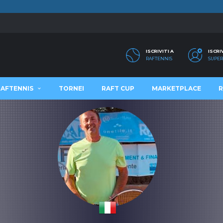
ISCRIVITI A
ISCRI
RAFTENNIS
SUPER
RAFTENNIS
TORNEI
RAFT CUP
MARKETPLACE
R