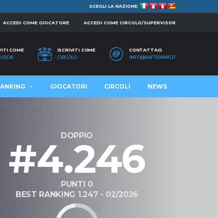
SCEGLI LA NAZIONE:
ACCEDI COME GIOCATORE
ACCEDI COME CIRCOLO/SUPERVISOR
VITI COME
ISCRIVITI COME
CONTATTACI
VISOR
CIRCOLO
INFO@RAFTENNIS.IT
ANKING
GIOCATORI
CIRCOLI
NEWS
DOPPIO
#4.246
PUNTI 0
BEST RANKING 1.247 - 02/2026