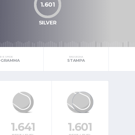
1.601
SILVER
I E SFIDE
RASSEGNA
ROGRAMMA
STAMPA
1.641
1.601