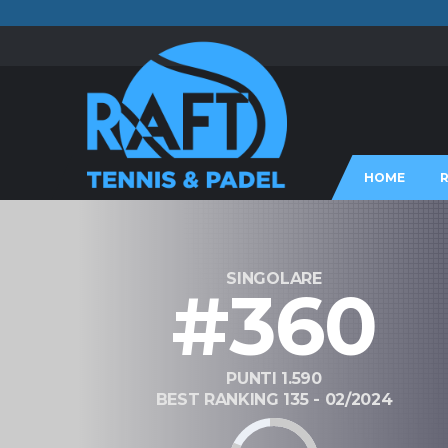
HOME
SINGOLARE
#360
PUNTI 1.590
BEST RANKING 135 - 02/2024