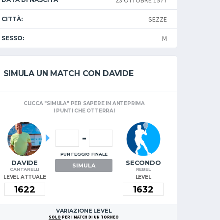
23 OTTOBRE 1977
SEZZE
CITTÀ:
M
SESSO:
SIMULA UN MATCH CON DAVIDE
CLICCA "SIMULA" PER SAPERE IN ANTEPRIMA
I PUNTI CHE OTTERRAI
-
PUNTEGGIO FINALE
DAVIDE
SECONDO
SIMULA
CANTARELLI
REBEL
LEVEL ATTUALE
LEVEL
VARIAZIONE LEVEL
SOLO
PER I MATCH DI UN TORNEO