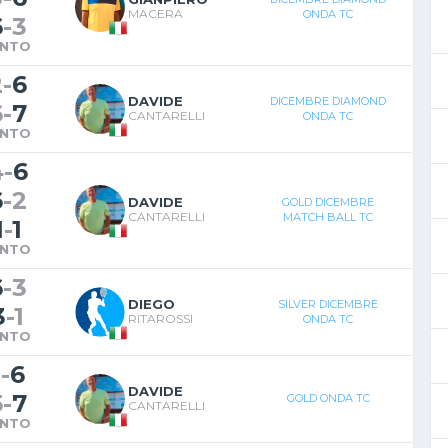
MACERA
ONDA TC
6
-
3
INTO
2
-
6
DAVIDE
DICEMBRE DIAMOND
6
-
7
CANTARELLI
ONDA TC
INTO
4
-
6
6
-
2
DAVIDE
GOLD DICEMBRE
CANTARELLI
MATCH BALL TC
1
-
1
INTO
6
-
3
DIEGO
SILVER DICEMBRE
3
-
1
RITAROSSI
ONDA TC
INTO
1
-
6
DAVIDE
5
-
7
GOLD ONDA TC
CANTARELLI
INTO