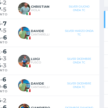
6
-
2
CHRISTIAN
SILVER GIUGNO
7
-
5
VIOLA
ONDA TC
INTO
6
-
7
7
-
5
DAVIDE
SILVER MARZO ONDA
CANTARELLI
TC
4
-
6
INTO
2
-
6
6
-
3
LUIGI
SILVER DICEMBRE
FUSCO
ONDA TC
6
-
3
INTO
1
-
6
DAVIDE
SILVER DICEMBRE
0
-
6
CANTARELLI
ONDA TC
INTO
6
-
2
3
-
6
GIANPIERO
DICEMBRE DIAMOND